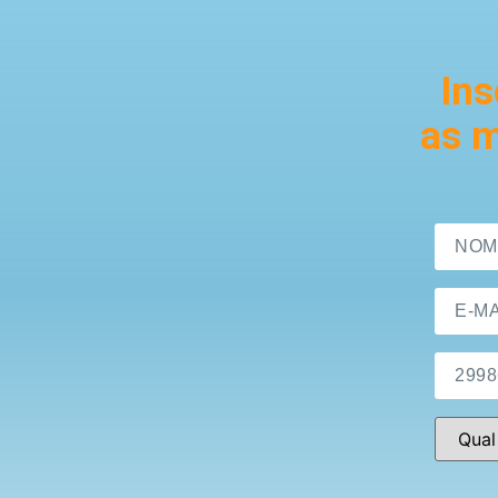
Ins
as m