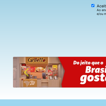
Acei
Ao env
e/ou m
Previous