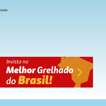
nteúdo
Next