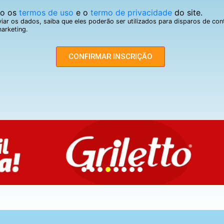
to os
termos de uso
e o
termo de privacidade
do site.
iar os dados, saiba que eles poderão ser utilizados para disparos de co
arketing.
CONFIRMAR INSCRIÇÃO