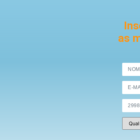
Ins
as m