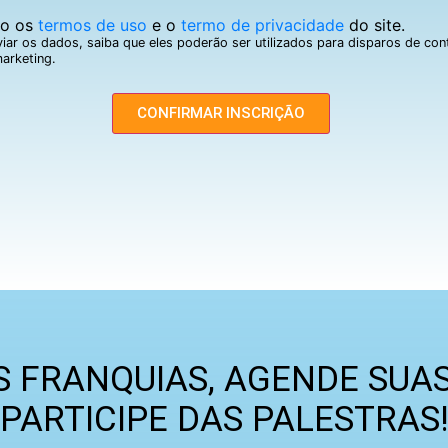
to os
termos de uso
e o
termo de privacidade
do site.
iar os dados, saiba que eles poderão ser utilizados para disparos de co
arketing.
CONFIRMAR INSCRIÇÃO
 FRANQUIAS, AGENDE SUAS
PARTICIPE DAS PALESTRAS