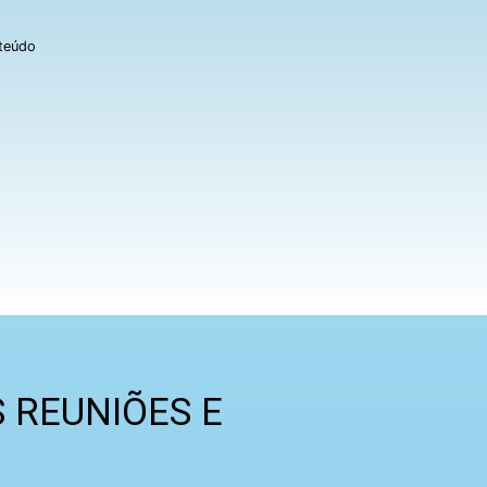
nteúdo
 REUNIÕES E
!