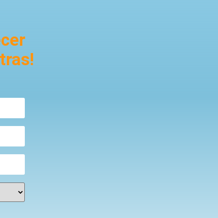
ecer
tras!