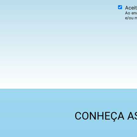
Acei
Ao env
e/ou m
CONHEÇA AS