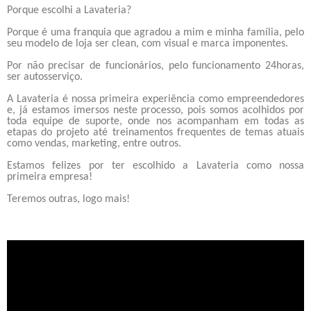
Porque escolhi a Lavateria?
Porque é uma franquia que agradou a mim e minha família, pelo
seu modelo de loja ser clean, com visual e marca imponentes.
Por não precisar de funcionários, pelo funcionamento 24horas,
ser autosserviço.
A Lavateria é nossa primeira experiência como empreendedores
e, já estamos imersos neste processo, pois somos acolhidos por
toda equipe de suporte, onde nos acompanham em todas as
etapas do projeto até treinamentos frequentes de temas atuais
como vendas, marketing, entre outros.
Estamos felizes por ter escolhido a Lavateria como nossa
primeira empresa!
Teremos outras, logo mais!