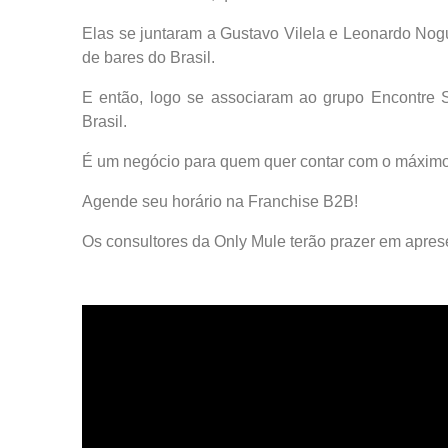
Elas se juntaram a Gustavo Vilela e Leonardo Nog
de bares do Brasil.
E então, logo se associaram ao grupo Encontre 
Brasil.
É um negócio para quem quer contar com o máximo d
Agende seu horário na Franchise B2B!
Os consultores da Only Mule terão prazer em apres