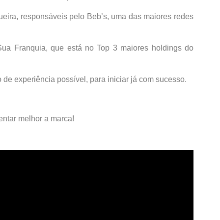
ueira, responsáveis pelo Beb’s, uma das maiores redes
Sua Franquia, que está no Top 3 maiores holdings do
e experiência possível, para iniciar já com sucesso.
entar melhor a marca!