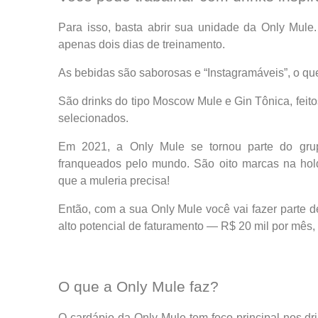
Para isso, basta abrir sua unidade da Only Mule
apenas dois dias de treinamento.
As bebidas são saborosas e “Instagramáveis”, o qu
São drinks do tipo Moscow Mule e Gin Tônica, feitos
selecionados.
Em 2021, a Only Mule se tornou parte do gru
franqueados pelo mundo. São oito marcas na hold
que a muleria precisa!
Então, com a sua Only Mule você vai fazer parte d
alto potencial de faturamento — R$ 20 mil por mês
O que a Only Mule faz?
O cardápio da Only Mule tem foco principal nos d