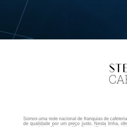
Somos uma rede nacional de franquias de cafeteria
de qualidade por um preço justo. Nesta linha, 